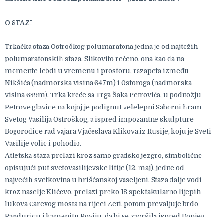
O STAZI
Trkačka staza Ostroškog polumaratona jedna je od najtežih
polumaratonskih staza. Slikovito rečeno, ona kao da na
momente lebdi u vremenu i prostoru, razapeta između
Nikšića (nadmorska visina 647m) i Ostoroga (nadmorska
visina 639m). Trka kreće sa Trga Šaka Petrovića, u podnožju
Petrove glavice na kojoj je podignut velelepni Saborni hram
Svetog Vasilija Ostroškog, a ispred impozantne skulpture
Bogorodice rad vajara Vjačeslava Klikova iz Rusije, koju je Sveti
Vasilije volio i pohodio.
Atletska staza prolazi kroz samo gradsko jezgro, simbolično
opisujući put svetovasilijevske litije (12. maj), jedne od
najvećih svetkovina u hrišćanskoj vaseljeni. Staza dalje vodi
kroz naselje Kličevo, prelazi preko 18 spektakularno lijepih
lukova Carevog mosta na rijeci Zeti, potom prevaljuje brdo
Panduricu i kamenitu Poviju, da bi se završila ispred Donjeg