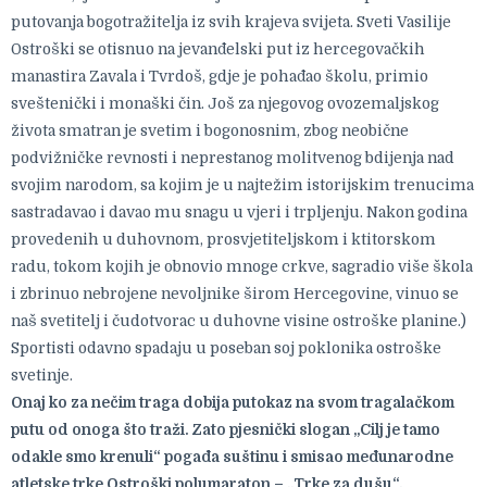
putovanja bogotražitelja iz svih krajeva svijeta. Sveti Vasilije
Ostroški se otisnuo na jevanđelski put iz hercegovačkih
manastira Zavala i Tvrdoš, gdje je pohađao školu, primio
sveštenički i monaški čin. Još za njegovog ovozemaljskog
života smatran je svetim i bogonosnim, zbog neobične
podvižničke revnosti i neprestanog molitvenog bdijenja nad
svojim narodom, sa kojim je u najtežim istorijskim trenucima
sastradavao i davao mu snagu u vjeri i trpljenju. Nakon godina
provedenih u duhovnom, prosvjetiteljskom i ktitorskom
radu, tokom kojih je obnovio mnoge crkve, sagradio više škola
i zbrinuo nebrojene nevoljnike širom Hercegovine, vinuo se
naš svetitelj i čudotvorac u duhovne visine ostroške planine.)
Sportisti odavno spadaju u poseban soj poklonika ostroške
svetinje.
Onaj ko za nečim traga dobija putokaz na svom tragalačkom
putu od onoga što traži. Zato pjesnički slogan „Cilj je tamo
odakle smo krenuli“ pogađa suštinu i smisao međunarodne
atletske trke Ostroški polumaraton – „Trke za dušu“.