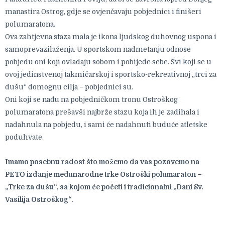
manastira Ostrog, gdje se ovjenčavaju pobjednici i finišeri
polumaratona.
Ova zahtjevna staza mala je ikona ljudskog duhovnog uspona i
samoprevazilaženja. U sportskom nadmetanju odnose
pobjedu oni koji ovladaju sobom i pobijede sebe. Svi koji se u
ovoj jedinstvenoj takmičarskoj i sportsko-rekreativnoj „trci za
dušu“ domognu cilja – pobjednici su.
Oni koji se nađu na pobjedničkom tronu Ostroškog
polumaratona prešavši najbrže stazu koja ih je zadihala i
nadahnula na pobjedu, i sami će nadahnuti buduće atletske
poduhvate.
Imamo posebnu radost što možemo da vas pozovemo na
PETO izdanje međunarodne trke Ostroški polumaraton –
„Trke za dušu“, sa kojom će početi i tradicionalni „Dani Sv.
Vasilija Ostroškog“.