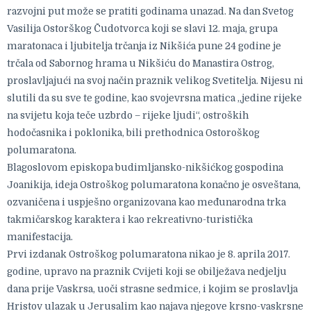
razvojni put može se pratiti godinama unazad. Na dan Svetog
Vasilija Ostorškog Čudotvorca koji se slavi 12. maja, grupa
maratonaca i ljubitelja trčanja iz Nikšića pune 24 godine je
trčala od Sabornog hrama u Nikšiću do Manastira Ostrog,
proslavljajući na svoj način praznik velikog Svetitelja. Nijesu ni
slutili da su sve te godine, kao svojevrsna matica „jedine rijeke
na svijetu koja teče uzbrdo – rijeke ljudi“, ostroških
hodočasnika i poklonika, bili prethodnica Ostoroškog
polumaratona.
Blagoslovom episkopa budimljansko-nikšićkog gospodina
Joanikija, ideja Ostroškog polumaratona konačno je osveštana,
ozvaničena i uspješno organizovana kao međunarodna trka
takmičarskog karaktera i kao rekreativno-turistička
manifestacija.
Prvi izdanak Ostroškog polumaratona nikao je 8. aprila 2017.
godine, upravo na praznik Cvijeti koji se obilježava nedjelju
dana prije Vaskrsa, uoči strasne sedmice, i kojim se proslavlja
Hristov ulazak u Jerusalim kao najava njegove krsno-vaskrsne