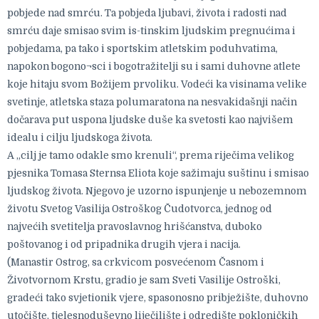
pobjede nad smrću. Ta pobjeda ljubavi, života i radosti nad
smrću daje smisao svim is-tinskim ljudskim pregnućima i
pobjedama, pa tako i sportskim atletskim poduhvatima,
napokon bogono¬sci i bogotražitelji su i sami duhovne atlete
koje hitaju svom Božijem prvoliku. Vodeći ka visinama velike
svetinje, atletska staza polumaratona na nesvakidašnji način
dočarava put uspona ljudske duše ka svetosti kao najvišem
idealu i cilju ljudskoga života.
A „cilj je tamo odakle smo krenuli“, prema riječima velikog
pjesnika Tomasa Sternsa Eliota koje sažimaju suštinu i smisao
ljudskog života. Njegovo je uzorno ispunjenje u nebozemnom
životu Svetog Vasilija Ostroškog Čudotvorca, jednog od
najvećih svetitelja pravoslavnog hrišćanstva, duboko
poštovanog i od pripadnika drugih vjera i nacija.
(Manastir Ostrog, sa crkvicom posvećenom Časnom i
Životvornom Krstu, gradio je sam Sveti Vasilije Ostroški,
gradeći tako svjetionik vjere, spasonosno pribježište, duhovno
utočište, tjelesnoduševno liječilište i odredište pokloničkih