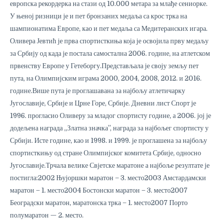
европска рекордерка на стази од 10.000 метара за млађе сениорке.
У њеној ризници је и пет бронзаних медаља са крос трка на
шампионатима Европе, као и пет медаља са Медитеранских игара.
Оливера Јевтић је прва спортисткиња која је освојила прву медаљу
за Србију од када је постала самостална 2006. године, на атлетском
првенству Европе у Гетеборгу.Представљала је своју земљу пет
пута, на Олимпијским играма 2000, 2004, 2008, 2012. и 2016.
године.Више пута је проглашавана за најбољу атлетичарку
Југославије, Србије и Црне Горе, Србије. Дневни лист Спорт је
1996. прогласио Оливеру за младог спортисту године, а 2006. јој је
додељена награда „Златна значка”, награда за најбољег спортисту у
Србији. Исте године, као и 1998. и 1999. је проглашена за најбољу
спортисткињу од стране Олимпијског комитета Србије, односно
Југославије.Трчала велике Свјетске маратоне а најбоље резултате је
постигла:2002 Њујоршки маратон – 3. место2003 Амстардамски
маратон – 1. место2004 Бостонски маратон – 3. место2007
Београдски маратон, маратонска трка – 1. место2007 Порто
полумаратон — 2. место.