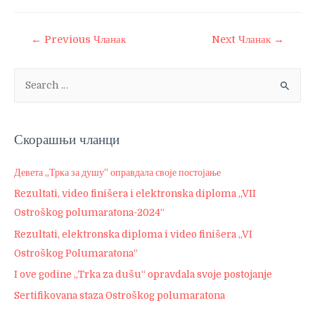
←
Previous Чланак
Next Чланак
→
Скорашњи чланци
Девета „Трка за душу“ оправдала своје постојање
Rezultati, video finišera i elektronska diploma „VII
Ostroškog polumaratona-2024“
Rezultati, elektronska diploma i video finišera „VI
Ostroškog Polumaratona“
I ove godine „Trka za dušu“ opravdala svoje postojanje
Sertifikovana staza Ostroškog polumaratona