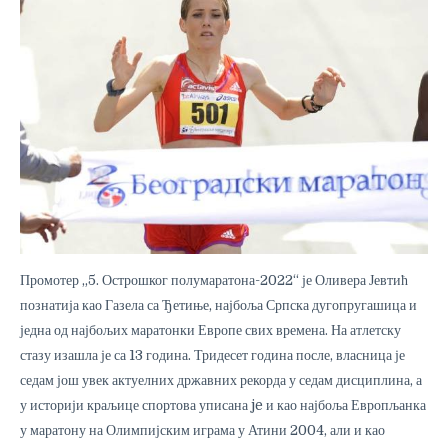
Промотер „5. Острошког полумаратона-2022“ је Оливера Јевтић
познатија као Газела са Ђетиње, најбоља Српска дугопругашица и
једна од најбољих маратонки Европе свих времена. На атлетску
стазу изашла је са 13 година. Тридесет година после, власница је
седам још увек актуелних државних рекорда у седам дисциплина, а
у историји краљице спортова уписана je и као најбоља Европљанка
у маратону на Олимпијским играма у Атини 2004, али и као