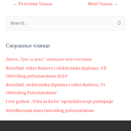
←
Previous Чланак
Next Чланак
→
Скорашњи чланци
Девета „Трка за душу“ оправдала своје постојање
Rezultati, video finišera i elektronska diploma „VII
Ostroškog polumaratona-2024“
Rezultati, elektronska diploma i video finišera „VI
Ostroškog Polumaratona“
I ove godine „Trka za dušu“ opravdala svoje postojanje
Sertifikovana staza Ostroškog polumaratona