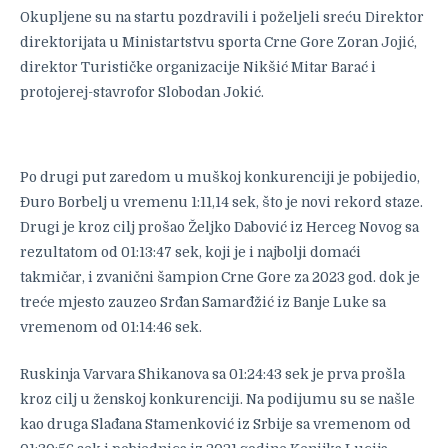
Okupljene su na startu pozdravili i poželjeli sreću Direktor
direktorijata u Ministartstvu sporta Crne Gore Zoran Jojić,
direktor Turističke organizacije Nikšić Mitar Barać i
protojerej-stavrofor Slobodan Jokić.
Po drugi put zaredom u muškoj konkurenciji je pobijedio,
Đuro Borbelj u vremenu 1:11,14 sek, što je novi rekord staze.
Drugi je kroz cilj prošao Željko Dabović iz Herceg Novog sa
rezultatom od 01:13:47 sek, koji je i najbolji domaći
takmičar, i zvanični šampion Crne Gore za 2023 god. dok je
treće mjesto zauzeo Srđan Samarđžić iz Banje Luke sa
vremenom od 01:14:46 sek.
Ruskinja Varvara Shikanova sa 01:24:43 sek je prva prošla
kroz cilj u ženskoj konkurenciji. Na podijumu su se našle
kao druga Slađana Stamenković iz Srbije sa vremenom od