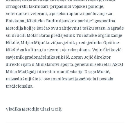
crnogorski takmicari, pripadnici vojske i policije,
vetetranke i veterani, a poseban aplauz i poštovanje za
Episkopa „Nikšićko-Budimljanske eparhije“ gospodina
Metodija koji je istrčao ovu zahtjevnu i tešku stazu. Nagrade
su uručili Motar Barać predsjednik Turističke organizacije
Nikšić, Miljan Mijušković,savjetnik predsjednika Opštine
Nikšić za kulturu,turizam i vjerska pitanja, Vojin Striković
savjetnik gradonačelnika Nikšić, Zoran Jojić direktor
direktorijata u Ministarstvi sporta, generalni sekretar ASCG
Milan Madžgalj i direktor manifestacije Drago Musić,
najzaslužniji što je ova manifestacija zaživjela i postala
tradicionalna.
Vladika Metodije ulazi u cilj.