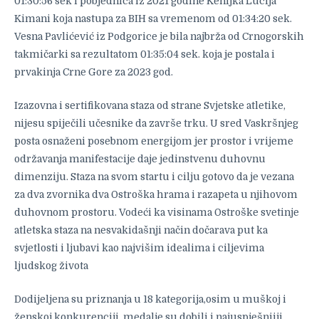
01:30:56 sek i pobjednica iz 2021 godine Kenijka Lucija
Kimani koja nastupa za BIH sa vremenom od 01:34:20 sek.
Vesna Pavlićević iz Podgorice je bila najbrža od Crnogorskih
takmičarki sa rezultatom 01:35:04 sek. koja je postala i
prvakinja Crne Gore za 2023 god.
Izazovna i sertifikovana staza od strane Svjetske atletike,
nijesu spiječili učesnike da završe trku. U sred Vaskršnjeg
posta osnaženi posebnom energijom jer prostor i vrijeme
održavanja manifestacije daje jedinstvenu duhovnu
dimenziju. Staza na svom startu i cilju gotovo da je vezana
za dva zvornika dva Ostroška hrama i razapeta u njihovom
duhovnom prostoru. Vodeći ka visinama Ostroške svetinje
atletska staza na nesvakidašnji način dočarava put ka
svjetlosti i ljubavi kao najvišim idealima i ciljevima
ljudskog života
Dodijeljena su priznanja u 18 kategorija,osim u muškoj i
ženskoj konkurenciji, medalje su dobili i najuspješniiji